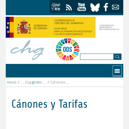
Saltar al contenido
Contactar
Inicio
/
La gestion del agua
/
Cánones y Tarifas
Cánones y Tarifas