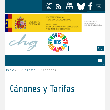
Saltar al contenido
Contactar
Inicio
/
La gestion del agua
/
Cánones y Tarifas
Cánones y Tarifas