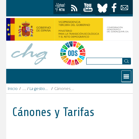
Saltar al contenido
Contactar
Inicio
/
La gestion del agua
/
Cánones y Tarifas
Cánones y Tarifas