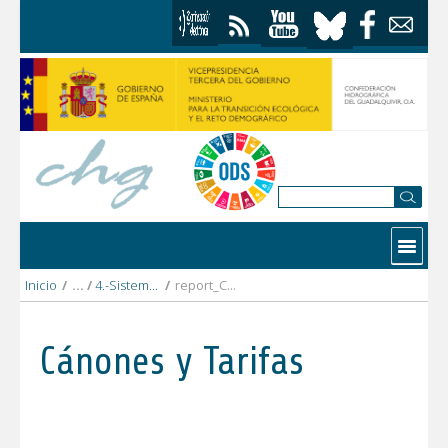
Saltar al contenido
Contactar
Inicio
/
4.-Sistema_Guadalquivir_Bajo
/
report_CR_Zufre_2024_DEFINITIVO.pdf
Cánones y Tarifas