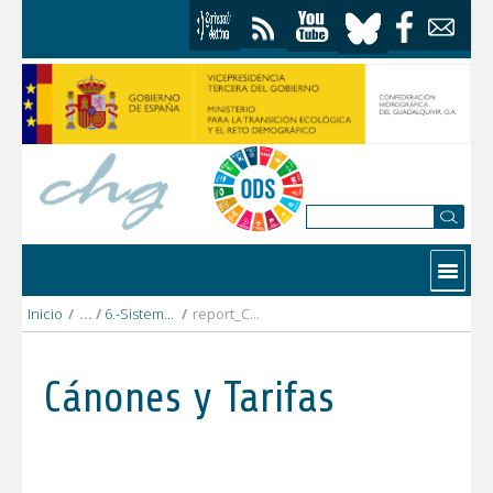
Saltar al contenido
Contactar
Inicio
/
6.-Sistema_Genil
/
report_CR_Cubillas_2022_DEFINITIVO.pdf
Cánones y Tarifas