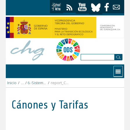
Saltar al contenido
Contactar
Inicio
/
6.-Sistema_Genil
/
report_CR_Colomera_2022_DEFINITIVO.pdf
Cánones y Tarifas