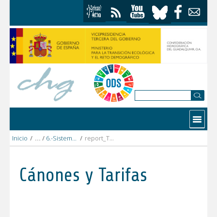
Saltar al contenido
Contactar
Inicio
/
6.-Sistema_Genil
/
report_TUA_Canal_Cubillas_2022_DEFINITIVO.pdf
Cánones y Tarifas