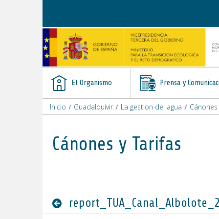
Saltar al contenido
El Organismo
Prensa y Comunicac
Inicio
/
Guadalquivir
/
La gestion del agua
/
Cánones y
Cánones y Tarifas
report_TUA_Canal_Albolote_2