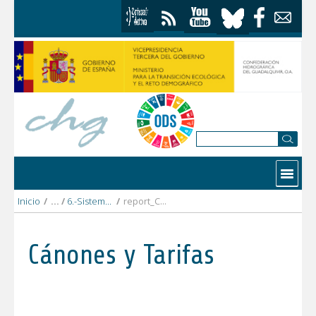
Saltar al contenido
Contactar
Inicio
/
6.-Sistema_Genil
/
report_CR_Quentar_y_canales_2022_DEFINITIVO.pdf
Cánones y Tarifas