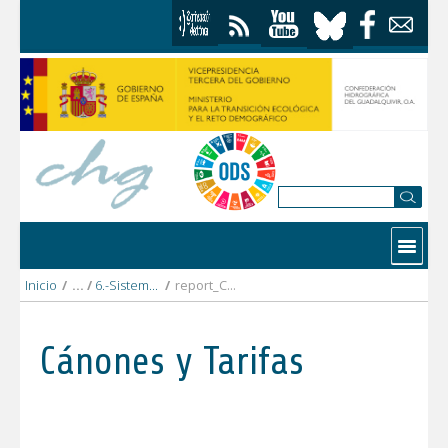
Saltar al contenido
Contactar
Inicio
/
6.-Sistema_Genil
/
report_CR_Quentar_y_canales_2022_DEFINITIVO.pdf
Cánones y Tarifas