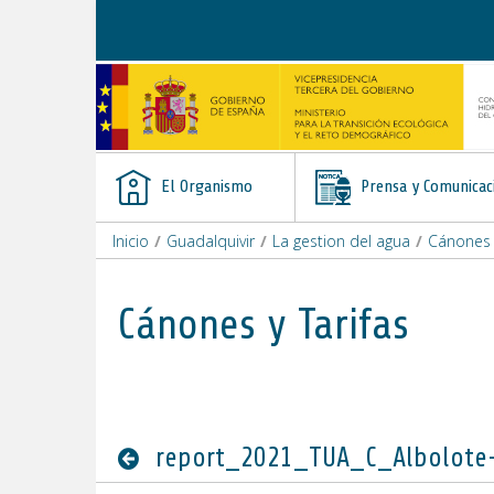
Saltar al contenido
El Organismo
Prensa y Comunicac
Inicio
/
Guadalquivir
/
La gestion del agua
/
Cánones y
Cánones y Tarifas
report_2021_TUA_C_Albolote-