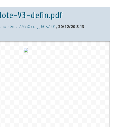
ote-V3-defin.pdf
ano Pérez 77650 cusg-6087-01
, 30/12/20 8:13