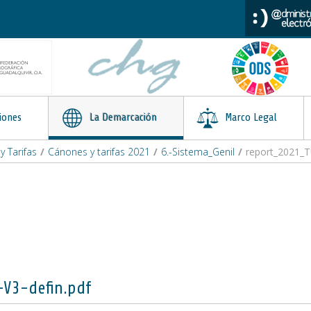
iones
La Demarcación
Marco Legal
 Tarifas
/
Cánones y tarifas 2021
/
6.-Sistema_Genil
/
report_2021_T
V3-defin.pdf