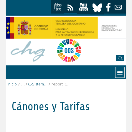
Saltar al contenido
Contactar
Inicio
/
6.-Sistema_Genil
/
report_CR_y_TUA_Bermejales_2021_DEFINITIVO.pdf
Cánones y Tarifas