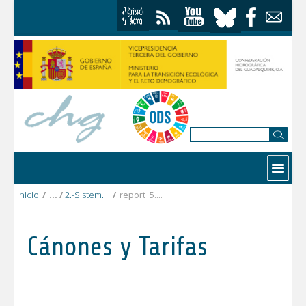
Saltar al contenido
Contactar
Inicio
/
2.-Sistema_Guadalquivir_alto
/
report_5.- TUA Guadalén 2021.pdf
Cánones y Tarifas