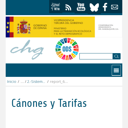
Saltar al contenido
Contactar
Inicio
/
2.-Sistema_Guadalquivir_alto
/
report_6.- TUA Guadalmena 2021.pdf
Cánones y Tarifas