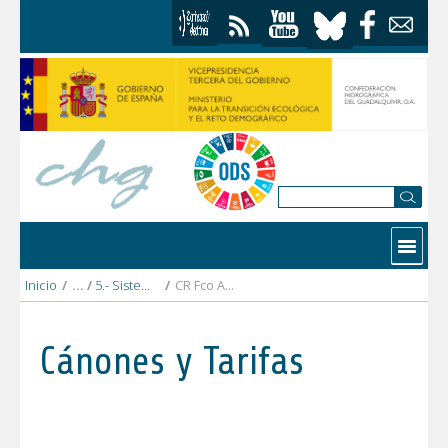
Saltar al contenido
Contactar
Inicio
/
5.- Sistema Guadiana Menor
/
CR Fco Abellan 2019 DEFINITIVO.pdf
Cánones y Tarifas