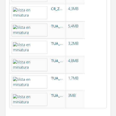
CR_ZUFRE.pdf
4,3MB
TUA_BAJO_GUADALQUIVIR.pdf
5,4MB
TUA_MD_GENIL.pdf
3,2MB
TUA_MI_GENIL.pdf
4,8MB
TUA_SALADO_MORON.pdf
1,7MB
TUA_ZR_VIAR.pdf
3MB