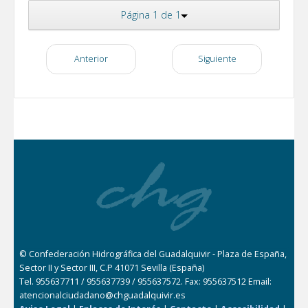
Página 1 de 1
Anterior
Siguiente
© Confederación Hidrográfica del Guadalquivir - Plaza de España,
Sector II y Sector III, C.P 41071 Sevilla (España)
Tel. 955637711 / 955637739 / 955637572. Fax: 955637512 Email:
atencionalciudadano@chguadalquivir.es