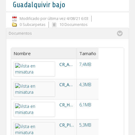
Guadalquivir bajo
Modificado por última vez 4/08/21 6:03
0 Subcarpetas
10 Documentos
Documentos
Nombre
Tamaño
CR_AGRIO.pdf
7,4MB
CR_ARACENA.pdf
4,3MB
CR_HUESNA.pdf
6,1MB
CR_PINTADO.pdf
5,3MB