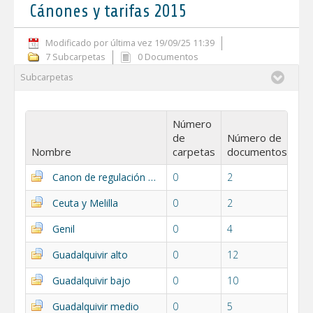
Cánones y tarifas 2015
Modificado por última vez 19/09/25 11:39
7 Subcarpetas
0 Documentos
Subcarpetas
Número
de
Número de
Nombre
carpetas
documentos
Canon de regulación general
0
2
Ceuta y Melilla
0
2
Genil
0
4
Guadalquivir alto
0
12
Guadalquivir bajo
0
10
Guadalquivir medio
0
5