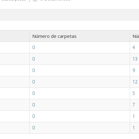
Número de carpetas
Nú
0
4
0
13
0
9
0
12
0
5
0
7
0
1
0
1