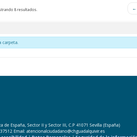
← 
trando 8 resultados.
 carpeta.
 de España, Sector II y Sector III, C.P 41071 Sevilla (España)
37512 Email: atencionalciudadano@chguadalquivir.es