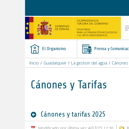
Saltar al contenido
El Organismo
Prensa y Comunicac
Inicio
/
Guadalquivir
/
La gestion del agua
/
Cánones y
Cánones y Tarifas
Cánones y tarifas 2025
Modificado por última vez 4/07/25 12:30
8