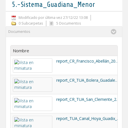
5.-Sistema_Guadiana_Menor
Modificado por última vez 27/12/22 13:08
0 Subcarpetas
5 Documentos
Documentos
Nombre
T
report_CR_Francisco_Abellán_2023_DEFINITIVO.pdf
1
report_CR_TUA_Bolera_Guadalentin_2023_DEFINITIVO.pdf
4
report_CR_TUA_San_Clemente_2023_DEFINITIVO.pdf
4
report_TUA_Canal_Hoya_Guadix_2023_DEFINITIVO.pdf
5