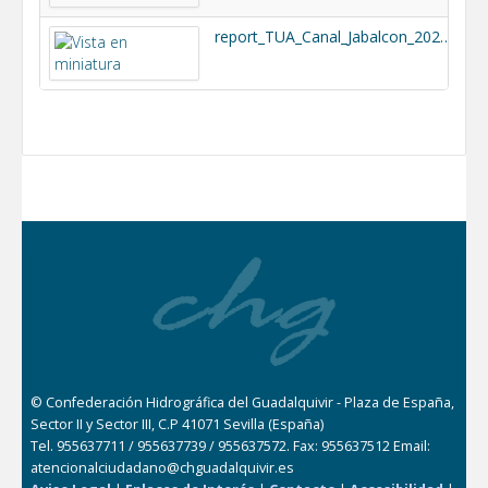
report_TUA_Canal_Jabalcon_2023_DEFINITIVO.pdf
3
© Confederación Hidrográfica del Guadalquivir - Plaza de España,
Sector II y Sector III, C.P 41071 Sevilla (España)
Tel. 955637711 / 955637739 / 955637572. Fax: 955637512 Email:
atencionalciudadano@chguadalquivir.es