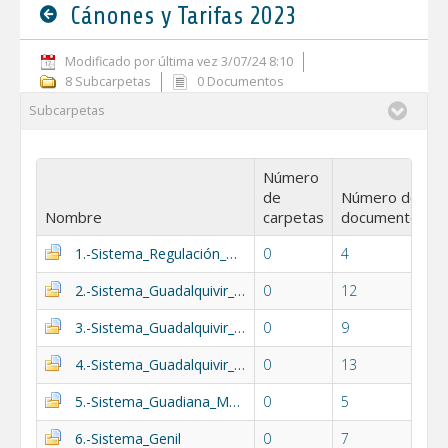
Cánones y Tarifas 2023
Modificado por última vez 3/07/24 8:10
8 Subcarpetas
0 Documentos
Subcarpetas
Número
de
Número de
Nombre
carpetas
documentos
1.-Sistema_Regulación_General
0
4
2.-Sistema_Guadalquivir_Alto
0
12
3.-Sistema_Guadalquivir_Medio
0
9
4.-Sistema_Guadalquivir_Bajo
0
13
5.-Sistema_Guadiana_Menor
0
5
6.-Sistema_Genil
0
7