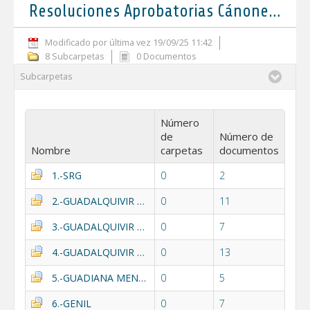
Resoluciones Aprobatorias Cánones y Tarifas 2022
Modificado por última vez 19/09/25 11:42
8 Subcarpetas
0 Documentos
Subcarpetas
Número
de
Número de
Nombre
carpetas
documentos
1.-SRG
0
2
2.-GUADALQUIVIR ALTO
0
11
3.-GUADALQUIVIR MEDIO
0
7
4.-GUADALQUIVIR BAJO
0
13
5.-GUADIANA MENOR II
0
5
6.-GENIL
0
7