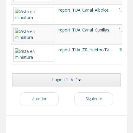
report_TUA_Canal_Albolote_2022_DEFINITIVO.pdf
1,5MB
report_TUA_Canal_Cubillas_2022_DEFINITIVO.pdf
1,1MB
report_TUA_ZR_Huétor-Tájar_2022_DEFINITIVO.pdf
961k
Página 1 de 1
Anterior
Siguiente