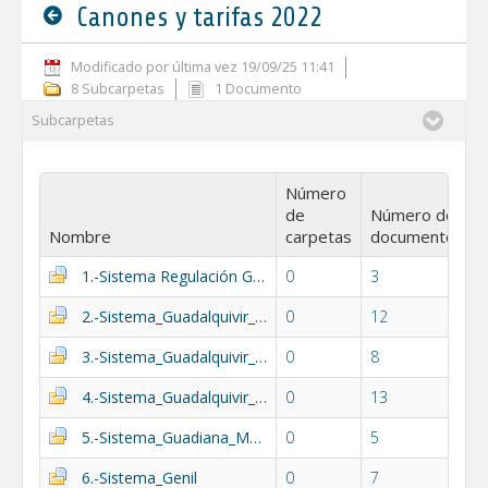
Canones y tarifas 2022
Modificado por última vez 19/09/25 11:41
8 Subcarpetas
1 Documento
Subcarpetas
Número
de
Número de
Nombre
carpetas
documentos
1.-Sistema Regulación General
0
3
2.-Sistema_Guadalquivir_alto
0
12
3.-Sistema_Guadalquivir_medio
0
8
4.-Sistema_Guadalquivir_bajo
0
13
5.-Sistema_Guadiana_Menor
0
5
6.-Sistema_Genil
0
7