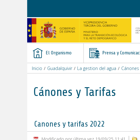
Saltar al contenido
El Organismo
Prensa y Comunicac
Inicio
/
Guadalquivir
/
La gestion del agua
/
Cánones y
Cánones y Tarifas
Canones y tarifas 2022
Modificado por última vez 19/09/25 11:41