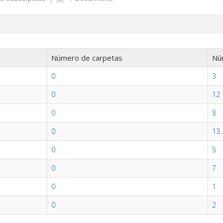
Número de carpetas
Nú
0
3
0
12
0
8
0
13
0
5
0
7
0
1
0
2