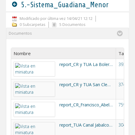
5.-Sistema_Guadiana_Menor
Modificado por última vez 14/04/21 12:12
0 Subcarpetas
5 Documentos
Documentos
Nombre
Tamañ
report_CR y TUA La Bolera Guadalentin 2021.pdf
393k
report_CR y TUA San Clemente 2021.pdf
374k
report_CR_Francisco_Abellán_2021_DEFINITIVO.pdf
759k
report_TUA Canal Jabalcon 2021.pdf
304k