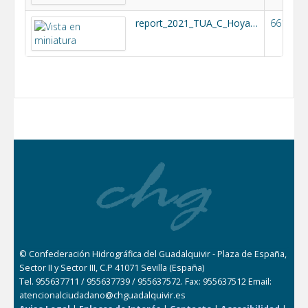
report_2021_TUA_C_Hoya_Guadix-v3-defin.pdf
661k
© Confederación Hidrográfica del Guadalquivir - Plaza de España,
Sector II y Sector III, C.P 41071 Sevilla (España)
Tel. 955637711 / 955637739 / 955637572. Fax: 955637512 Email:
atencionalciudadano@chguadalquivir.es