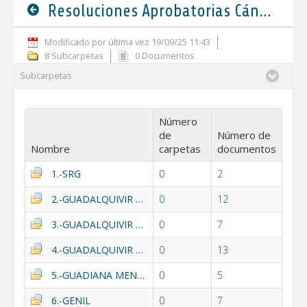
Resoluciones Aprobatorias Cánones y Tarifas 2021
Modificado por última vez 19/09/25 11:43
8 Subcarpetas
0 Documentos
Subcarpetas
Número
de
Número de
Nombre
carpetas
documentos
1.-SRG
0
2
2.-GUADALQUIVIR ALTO
0
12
3.-GUADALQUIVIR MEDIO
0
7
4.-GUADALQUIVIR BAJO
0
13
5.-GUADIANA MENOR II
0
5
6.-GENIL
0
7