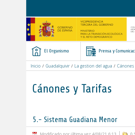
Saltar al contenido
El Organismo
Prensa y Comunicac
Inicio
/
Guadalquivir
/
La gestion del agua
/
Cánones y
Cánones y Tarifas
5.- Sistema Guadiana Menor
Modificado por última vez 4/08/21 6:13
0 