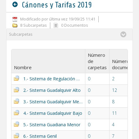
Cánones y Tarifas 2019
Modificado por última vez 19/09/25 11:41
8 Subcarpetas
0 Documentos
Subcarpetas
Número
de
Número de
Nombre
carpetas
documentos
1.- Sistema de Regulación General
0
2
2.- Sistema Guadalquivir Alto
0
12
3.- Sistema Guadalquivir Medio
0
8
4.- Sistema Guadalquivir Bajo
0
11
5.- Sistema Guadiana Menor
0
4
6.- Sistema Genil
0
7