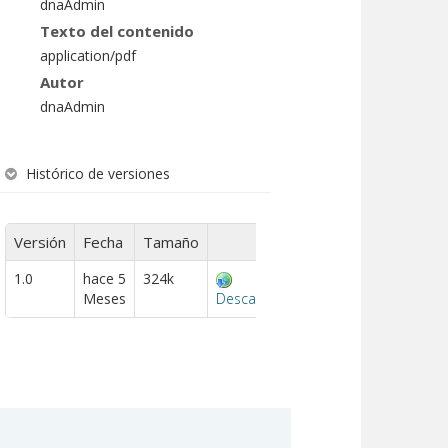
dnaAdmin
Texto del contenido
application/pdf
Autor
dnaAdmin
Histórico de versiones
Versión
Fecha
Tamaño
1.0
hace 5
324k
Meses
Descargar