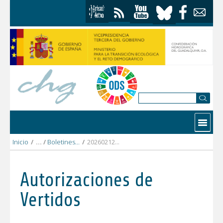
Saltar al contenido
Contactar
Inicio
/
Boletines Hidrológicos
/
20260212_0057.pdf
Autorizaciones de
Vertidos