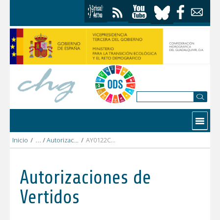
Saltar al contenido
Contactar
Inicio
/
Autorizaciones Vertidos
/
AY0122CO AYTO. DE ZUHEROS.pdf
Autorizaciones de
Vertidos