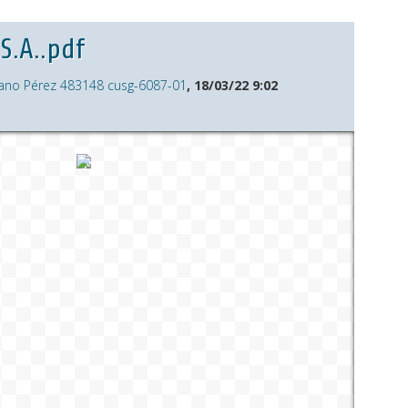
S.A..pdf
ano Pérez 483148 cusg-6087-01
, 18/03/22 9:02