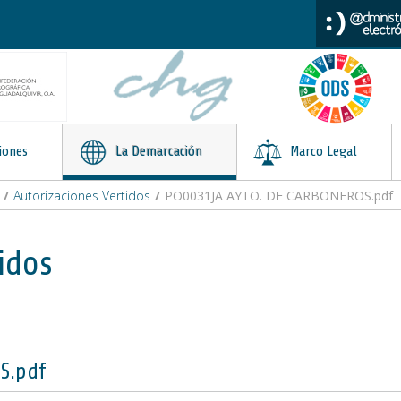
iones
La Demarcación
Marco Legal
/
Autorizaciones Vertidos
/
PO0031JA AYTO. DE CARBONEROS.pdf
idos
S.pdf