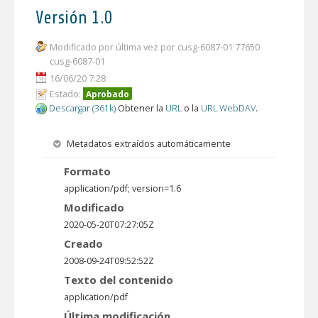
Versión 1.0
Modificado por última vez por cusg-6087-01 77650
cusg-6087-01
16/06/20 7:28
Estado:
Aprobado
Descargar (361k)
Obtener la
URL
o la
URL WebDAV
.
Metadatos extraídos automáticamente
Formato
application/pdf; version=1.6
Modificado
2020-05-20T07:27:05Z
Creado
2008-09-24T09:52:52Z
Texto del contenido
application/pdf
Última modificación