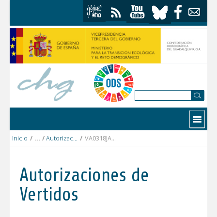
Saltar al contenido
Contactar
Inicio
/
Autorizaciones Vertidos
/
VA0318JA I.F.A.P.A..pdf
Autorizaciones de
Vertidos