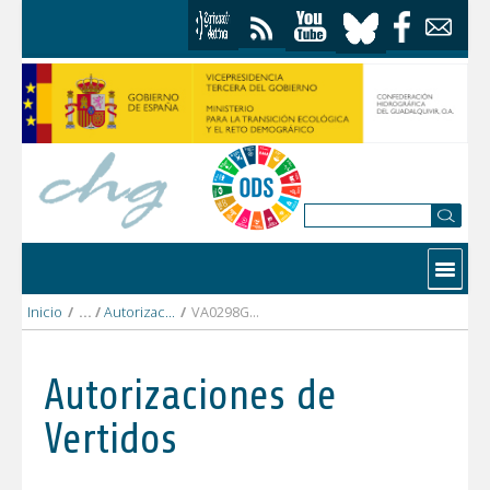
Saltar al contenido
Contactar
Inicio
/
Autorizaciones Vertidos
/
VA0298GR PISCIFACTORÍAS ANDALUZAS.pdf
Autorizaciones de
Vertidos