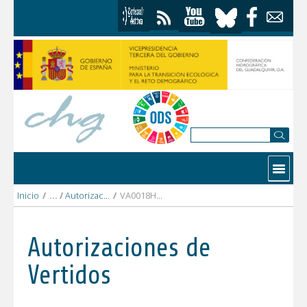
Saltar al contenido
Contactar
Inicio
/
Autorizaciones Vertidos
/
VA0018HU UTE CEPSA-CESPA GR.pdf
Autorizaciones de
Vertidos