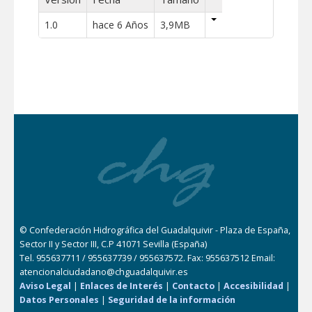
1.0
hace 6 Años
3,9MB
© Confederación Hidrográfica del Guadalquivir - Plaza de España,
Sector II y Sector III, C.P 41071 Sevilla (España)
Tel. 955637711 / 955637739 / 955637572. Fax: 955637512 Email:
atencionalciudadano@chguadalquivir.es
Aviso Legal
|
Enlaces de Interés
|
Contacto
|
Accesibilidad
|
Datos Personales
|
Seguridad de la información