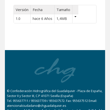
Versión
Fecha
Tamaño
1.0
hace 6 Años
1,4MB
© Confederación Hidrográfica del Guadalquivir - Plaza de España,
Sector II y Sector III, C.P 41071 Sevilla (España)
Tel. 955637711 / 955637739 / 955637572. Fax: 955637512 Email:
atencionalciudadano@chguadalquivir.es