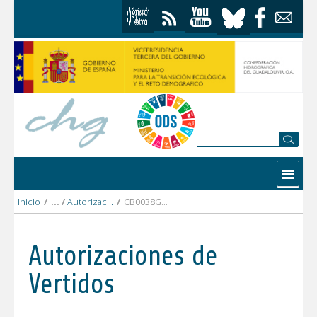
Saltar al contenido
Contactar
Inicio
/
Autorizaciones Vertidos
/
CB0038GR MANANTIAL MONTAÑA NEVADA.pdf
Autorizaciones de
Vertidos