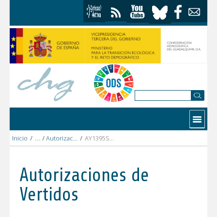
Saltar al contenido
Contactar
Inicio
/
Autorizaciones Vertidos
/
AY1395SE ECIJA (PEDANIA CERRO PEREA).pdf
Autorizaciones de
Vertidos