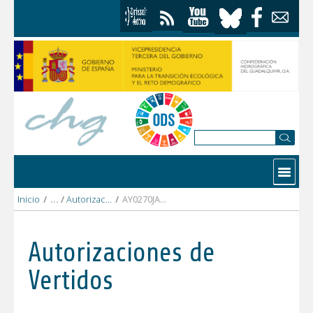
Saltar al contenido
Contactar
Inicio
/
Autorizaciones Vertidos
/
AY0270JA AYTO. DE BAILEN.pdf
Autorizaciones de
Vertidos