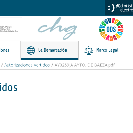
iones
La Demarcación
Marco Legal
/
Autorizaciones Vertidos
/
AY0269JA AYTO. DE BAEZA.pdf
idos