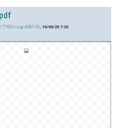
pdf
1 77650 cusg-6087-01
, 16/06/20 7:26