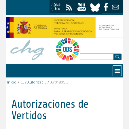
Saltar al contenido
Contactar
Inicio
/
Autorizaciones Vertidos
/
AY0180GR EDAR SUR-EMASAGRA S.A..pdf
Autorizaciones de
Vertidos