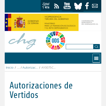
Saltar al contenido
Contactar
Inicio
/
Autorizaciones Vertidos
/
AY0075CO AYTO. DE CARDEÑA.pdf
Autorizaciones de
Vertidos