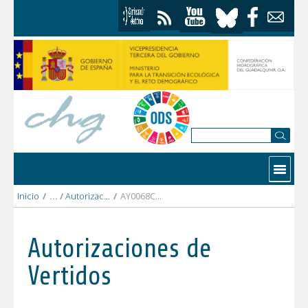
Saltar al contenido
Contactar
Inicio
/
Autorizaciones Vertidos
/
AY0068CO AYTO. DE BAENA.pdf
Autorizaciones de
Vertidos