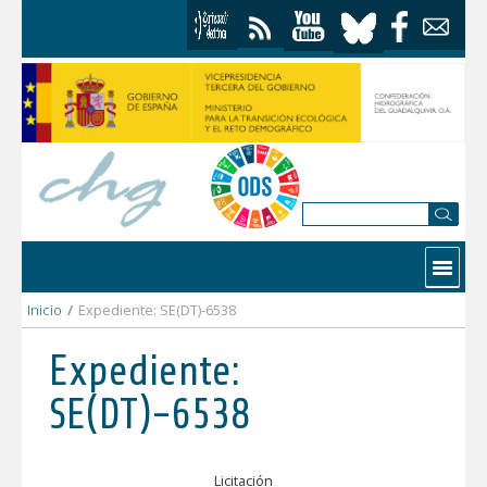
Saltar al contenido
Contactar
Inicio
/
Expediente: SE(DT)-6538
Expediente:
SE(DT)-6538
Licitación