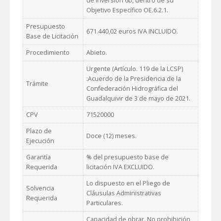
de Inversión 6b, dentro de su
Objetivo Específico OE.6.2.1.
Presupuesto
671.440,02 euros IVA INCLUIDO.
Base de Licitación
Procedimiento
Abieto.
Urgente (Artículo. 119 de la LCSP)
:Acuerdo de la Presidencia de la
Trámite
Confederación Hidrográfica del
Guadalquivir de 3 de mayo de 2021.
CPV
71520000
Plazo de
Doce (12) meses.
Ejecución
Garantía
% del presupuesto base de
Requerida
licitación IVA EXCLUIDO.
Lo dispuesto en el Pliego de
Solvencia
Cláusulas Administrativas
Requerida
Particulares.
Capacidad de obrar. No prohibición