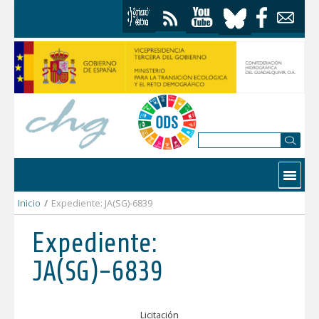
Saltar al contenido
Contactar
Inicio
/
Expediente: JA(SG)-6839
Expediente:
JA(SG)-6839
Licitación