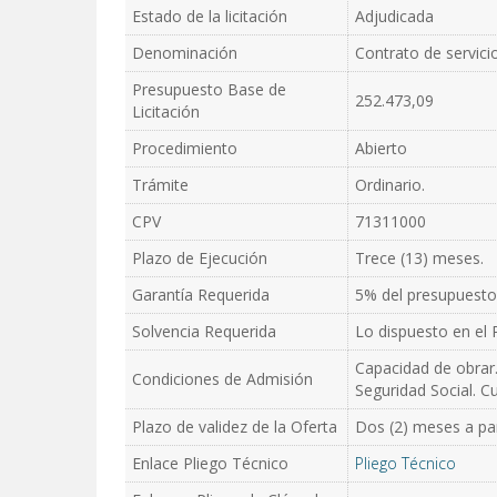
Estado de la licitación
Adjudicada
Denominación
Contrato de servici
Presupuesto Base de
252.473,09
Licitación
Procedimiento
Abierto
Trámite
Ordinario.
CPV
71311000
Plazo de Ejecución
Trece (13) meses.
Garantía Requerida
5% del presupuesto
Solvencia Requerida
Lo dispuesto en el P
Capacidad de obrar.
Condiciones de Admisión
Seguridad Social. Cu
Plazo de validez de la Oferta
Dos (2) meses a part
Enlace Pliego Técnico
Pliego Técnico