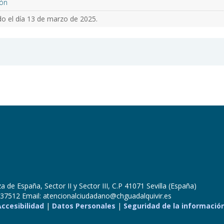
ón
o el día 13 de marzo de 2025.
 de España, Sector II y Sector III, C.P 41071 Sevilla (España)
37512 Email: atencionalciudadano@chguadalquivir.es
Accesibilidad
|
Datos Personales
|
Seguridad de la informació