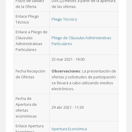
Plazo de validez
Dos (2) meses a partir de la apertura
de la Oferta
de las ofertas.
Enlace Pliego
Pliego Técnico
Técnico
Enlace a Pliego de
Cláusulas
Pliego de Cláusulas Administrativas
Administrativas
Particulares
Particulares
25 mar 2021 - 19:00
Fecha Recepción
Observaciones:
La presentación de
de Ofertas
ofertas y solicitudes de participación
se llevará a cabo utilizando medios
electrónicos.
Fecha de
Apertura de
29 abr 2021 - 11:30
ofertas
económicas
Enlace Apertura
Apertura Económica
Económica