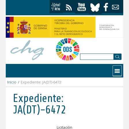
Saltar al contenido
Contactar
Inicio
/
Expediente: JA(DT)-6472
Expediente:
JA(DT)-6472
Licitación