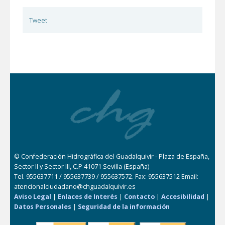
Tweet
© Confederación Hidrográfica del Guadalquivir - Plaza de España,
Sector II y Sector III, C.P 41071 Sevilla (España)
Tel. 955637711 / 955637739 / 955637572. Fax: 955637512 Email:
atencionalciudadano@chguadalquivir.es
Aviso Legal
|
Enlaces de Interés
|
Contacto
|
Accesibilidad
|
Datos Personales
|
Seguridad de la información