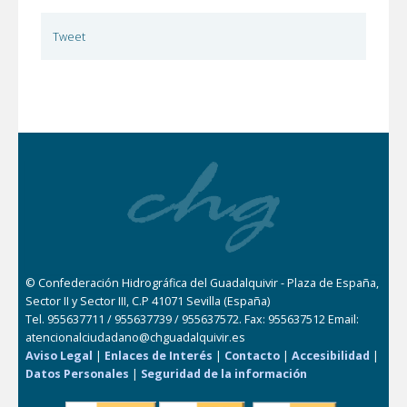
Tweet
© Confederación Hidrográfica del Guadalquivir - Plaza de España,
Sector II y Sector III, C.P 41071 Sevilla (España)
Tel. 955637711 / 955637739 / 955637572. Fax: 955637512 Email:
atencionalciudadano@chguadalquivir.es
Aviso Legal
|
Enlaces de Interés
|
Contacto
|
Accesibilidad
|
Datos Personales
|
Seguridad de la información