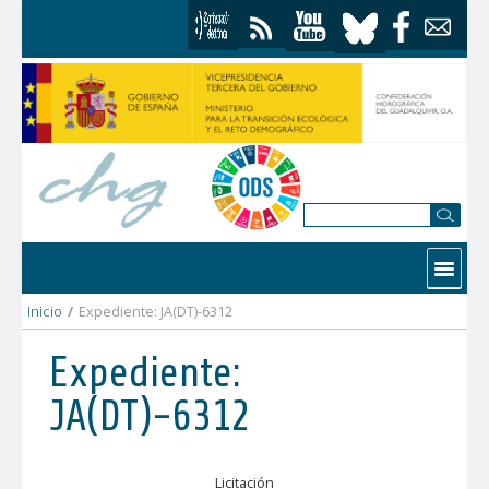
Saltar al contenido
Contactar
Inicio
/
Expediente: JA(DT)-6312
Expediente:
JA(DT)-6312
Licitación